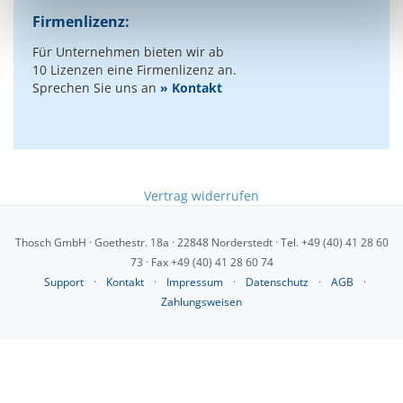
l
Firmenlizenz:
Für Unternehmen bieten wir ab
10 Lizenzen eine Firmenlizenz an.
Sprechen Sie uns an
» Kontakt
Vertrag widerrufen
Thosch GmbH · Goethestr. 18a · 22848 Norderstedt · Tel. +49 (40) 41 28 60
73 · Fax +49 (40) 41 28 60 74
Support
·
Kontakt
·
Impressum
·
Datenschutz
·
AGB
·
Zahlungsweisen