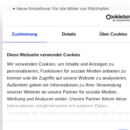
Neue Einstellung: Für die Bilder nur Platzhalter
ausgeben
Anpassungen der Anzeige bei von 100% abweichenden
System-Einstellungen der Textanzeige
Zustimmung
Details
Über Cookies
Wurde bei der Erstellung keine Layoutvorlage
ausgewählt und das Format DOC gewählt, so wurde
trotzdem ein PDF anstatt einer DOCX Datei erzeugt.
Diese Webseite verwendet Cookies
Wir verwenden Cookies, um Inhalte und Anzeigen zu
personalisieren, Funktionen für soziale Medien anbieten zu
können und die Zugriffe auf unsere Website zu analysieren.
Außerdem geben wir Informationen zu Ihrer Verwendung
Aktuelles:
unserer Website an unsere Partner für soziale Medien,
Werbung und Analysen weiter. Unsere Partner führen diese
FoDoX Version 1.0.305 vom 18.01.2022 steht zum
Download
Informationen möglicherweise mit weiteren Daten
bereit.
Was ist neu…
zusammen, die Sie ihnen bereitgestellt haben oder die sie im
Häufig gestellte Fragen….
Rahmen Ihrer Nutzung der Dienste gesammelt haben.
E